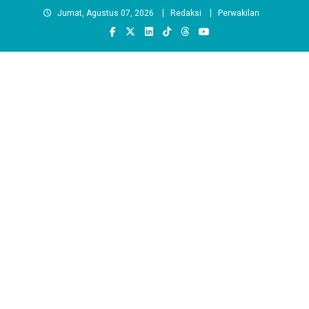
Skip
Jumat, Agustus 07, 2026
Redaksi
Perwakilan
to
content