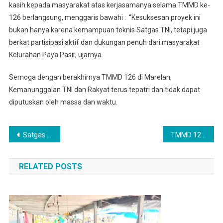
kasih kepada masyarakat atas kerjasamanya selama TMMD ke-
126 berlangsung, menggaris bawahi : “Kesuksesan proyek ini
bukan hanya karena kemampuan teknis Satgas TNI, tetapi juga
berkat partisipasi aktif dan dukungan penuh dari masyarakat
Kelurahan Paya Pasir, ujarnya.
Semoga dengan berakhirnya TMMD 126 di Marelan,
Kemanunggalan TNI dan Rakyat terus tepatri dan tidak dapat
diputuskan oleh massa dan waktu.
Navigasi
Satgas TMMD 126 : Mengucap Syukur Makan Bersama Dijalan Baru
TMMD 126 : Makan Bersama, Mempererat Ikatan Emosional Dan Sosial Selaras Dengan Semangat Kemanunggalan TNI Dan Rakyat
pos
RELATED POSTS