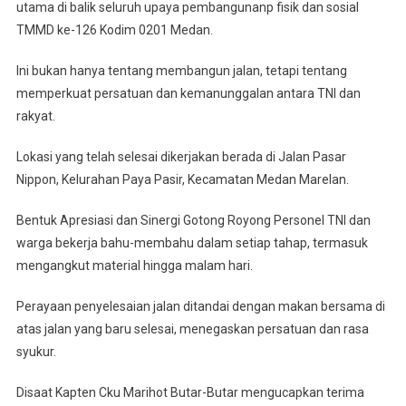
Bersama
utama di balik seluruh upaya pembangunanp fisik dan sosial
Ini,
TMMD ke-126 Kodim 0201 Medan.
Kemanunggalan
TNI
Ini bukan hanya tentang membangun jalan, tetapi tentang
Dan
memperkuat persatuan dan kemanunggalan antara TNI dan
Rakyat
rakyat.
Semakin
Kuat
Lokasi yang telah selesai dikerjakan berada di Jalan Pasar
Nippon, Kelurahan Paya Pasir, Kecamatan Medan Marelan.
Bentuk Apresiasi dan Sinergi Gotong Royong Personel TNI dan
warga bekerja bahu-membahu dalam setiap tahap, termasuk
mengangkut material hingga malam hari.
Perayaan penyelesaian jalan ditandai dengan makan bersama di
atas jalan yang baru selesai, menegaskan persatuan dan rasa
syukur.
Disaat Kapten Cku Marihot Butar-Butar mengucapkan terima