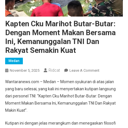
Kapten Cku Marihot Butar-Butar:
Dengan Moment Makan Bersama
Ini, Kemanunggalan TNI Dan
Rakyat Semakin Kuat
Medan
Ridcat
On
November 5, 2025
Leave A Comment
Kapten
Wantaranews.com – Medan – Momen syukuran di atas jalan
Cku
yang baru selesai, yang kali ini menyertakan kutipan langsung
Marihot
dari personel TNI: “Kapten Cku Marihot Butar-Butar: Dengan
Butar-
Moment Makan Bersama Ini, Kemanunggalan TNI Dan Rakyat
Butar:
Dengan
Makin Kuat”.
Moment
Makan
Kutipan ini dengan jelas merangkum dan menegaskan filosofi