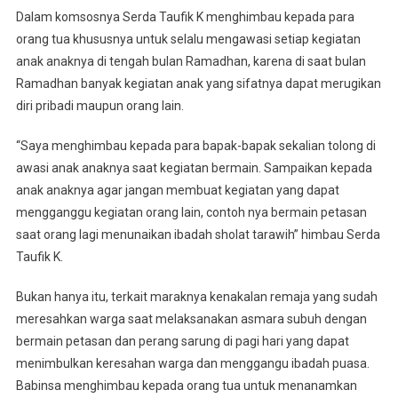
Dalam komsosnya Serda Taufik K menghimbau kepada para
Koramil
orang tua khususnya untuk selalu mengawasi setiap kegiatan
0201-
05/MB
anak anaknya di tengah bulan Ramadhan, karena di saat bulan
Himbau
Ramadhan banyak kegiatan anak yang sifatnya dapat merugikan
Warga
diri pribadi maupun orang lain.
Cegah
Anak
“Saya menghimbau kepada para bapak-bapak sekalian tolong di
Tidak
awasi anak anaknya saat kegiatan bermain. Sampaikan kepada
Bermain
anak anaknya agar jangan membuat kegiatan yang dapat
Petasan
mengganggu kegiatan orang lain, contoh nya bermain petasan
saat orang lagi menunaikan ibadah sholat tarawih” himbau Serda
Taufik K.
Bukan hanya itu, terkait maraknya kenakalan remaja yang sudah
meresahkan warga saat melaksanakan asmara subuh dengan
bermain petasan dan perang sarung di pagi hari yang dapat
menimbulkan keresahan warga dan menggangu ibadah puasa.
Babinsa menghimbau kepada orang tua untuk menanamkan