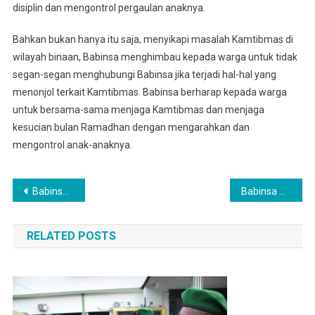
disiplin dan mengontrol pergaulan anaknya.
Bahkan bukan hanya itu saja, menyikapi masalah Kamtibmas di
wilayah binaan, Babinsa menghimbau kepada warga untuk tidak
segan-segan menghubungi Babinsa jika terjadi hal-hal yang
menonjol terkait Kamtibmas. Babinsa berharap kepada warga
untuk bersama-sama menjaga Kamtibmas dan menjaga
kesucian bulan Ramadhan dengan mengarahkan dan
mengontrol anak-anaknya.
Navigasi
Babinsa Serka Safari Anggota Koramil 0201 – 06/ Medan Sunggal Melaksanakan Komsos Dengan 3 Pilar
Babinsa Serka Tri Wahyudi, Menghimbau Agar Siswa Untuk Mengisi Bulan Suci Ramadhan Dengan Kegiatan Yang Positif
pos
RELATED POSTS