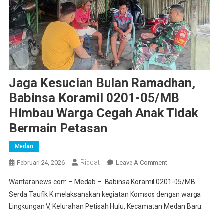
Jaga Kesucian Bulan Ramadhan,
Babinsa Koramil 0201-05/MB
Himbau Warga Cegah Anak Tidak
Bermain Petasan
Medan
Ridcat
On
Februari 24, 2026
Leave A Comment
Jaga
Wantaranews.com – Medab – Babinsa Koramil 0201-05/MB
Kesucian
Serda Taufik K melaksanakan kegiatan Komsos dengan warga
Bulan
Lingkungan V, Kelurahan Petisah Hulu, Kecamatan Medan Baru.
Ramadhan,
Babinsa