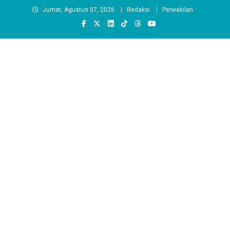
Skip
Jumat, Agustus 07, 2026
Redaksi
Perwakilan
to
content