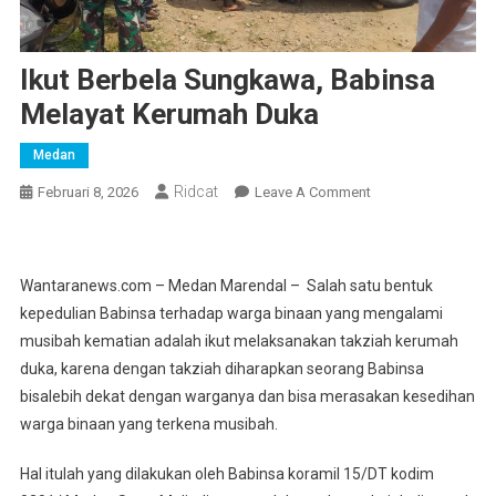
Ikut Berbela Sungkawa, Babinsa
Melayat Kerumah Duka
Medan
Ridcat
On
Februari 8, 2026
Leave A Comment
Ikut
Berbela
Sungkawa,
Wantaranews.com – Medan Marendal – Salah satu bentuk
Babinsa
kepedulian Babinsa terhadap warga binaan yang mengalami
Melayat
musibah kematian adalah ikut melaksanakan takziah kerumah
Kerumah
duka, karena dengan takziah diharapkan seorang Babinsa
Duka
bisalebih dekat dengan warganya dan bisa merasakan kesedihan
warga binaan yang terkena musibah.
Hal itulah yang dilakukan oleh Babinsa koramil 15/DT kodim