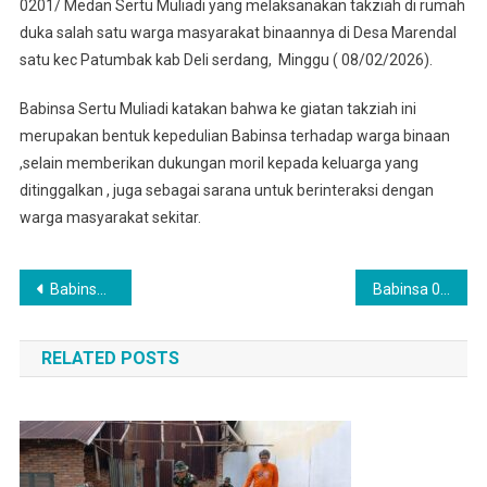
0201/ Medan Sertu Muliadi yang melaksanakan takziah di rumah
duka salah satu warga masyarakat binaannya di Desa Marendal
satu kec Patumbak kab Deli serdang, Minggu ( 08/02/2026).
Babinsa Sertu Muliadi katakan bahwa ke giatan takziah ini
merupakan bentuk kepedulian Babinsa terhadap warga binaan
,selain memberikan dukungan moril kepada keluarga yang
ditinggalkan , juga sebagai sarana untuk berinteraksi dengan
warga masyarakat sekitar.
Navigasi
Babinsa Koramil 0201-14/PB, Silahturahmi Dan Berbincang Santai Dengan Warga Binaan
Babinsa 0201-06/ MS Melaksanakan Komsos Dengan Tokoh Masyarakat Binaan
pos
RELATED POSTS