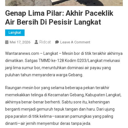
Genap Lima Pilar: Akhir Paceklik
Air Bersih Di Pesisir Langkat
Langkat
Ridcat
On
Mei 17, 2026
Leave A Comment
Genap
Wantaranews.com – Langkat – Mesin bor di titik terakhir akhirnya
Lima
dimatikan. Satgas TMMD ke-128 Kodim 0203/Langkat melunasi
Pilar:
janji lima sumur bor, meruntuhkan dominasi air payau yang
Akhir
puluhan tahun menyandera warga Gebang.
Paceklik
Air
Raungan mesin bor yang selama beberapa pekan terakhir
Bersih
Di
memekakkan telinga di Kecamatan Gebang, Kabupaten Langkat,
Pesisir
akhirnya benar-benar berhenti. Sabtu sore itu, keheningan
Langkat
berganti menjadi gemuruh tepuk tangan dan haru. Dari ujung
pipa paralon di titik kelima—sasaran pamungkas yang paling
dinanti—air jernih menyembur deras tanpa jeda.