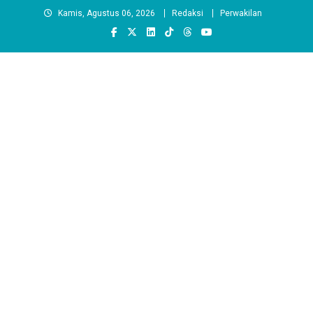
Skip
Kamis, Agustus 06, 2026
Redaksi
Perwakilan
to
content