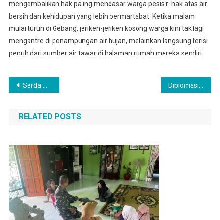
mengembalikan hak paling mendasar warga pesisir: hak atas air
bersih dan kehidupan yang lebih bermartabat. Ketika malam
mulai turun di Gebang, jeriken-jeriken kosong warga kini tak lagi
mengantre di penampungan air hujan, melainkan langsung terisi
penuh dari sumber air tawar di halaman rumah mereka sendiri.
Navigasi
Serda Ahmad Dan Serda Hendra Nasution, Melaksanakan Patroli Motoris Kodim 0201 Medan
Diplomasi Ampas Kopi: Cara Tentara Meruntuhkan Menara Gading Pembangunan
pos
RELATED POSTS