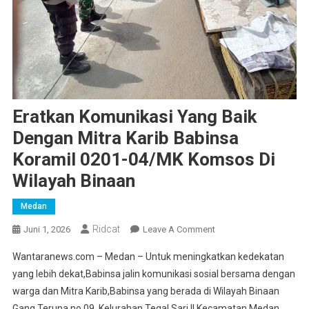
Eratkan Komunikasi Yang Baik
Dengan Mitra Karib Babinsa
Koramil 0201-04/MK Komsos Di
Wilayah Binaan
Medan
Ridcat
On
Juni 1, 2026
Leave A Comment
Eratkan
Wantaranews.com – Medan – Untuk meningkatkan kedekatan
Komunikasi
yang lebih dekat,Babinsa jalin komunikasi sosial bersama dengan
Yang
warga dan Mitra Karib,Babinsa yang berada di Wilayah Binaan
Baik
Gang Teruna no 09, Kelurahan Tegal Sari ll Kecamatan Medan
Dengan