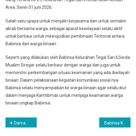
Mitra
Area. Senin 01 juni 2026.
Karib
Babinsa
Salah satu upaya untuk menjalin kerjasama dan untuk semakin
Koramil
akrab bersama warga, sebagai aparat kewilayaan selalu aktif
0201-
untuk berbaur untuk mewujudkan pembinaan Teritorial antara
04/MK
Babinsa dan warga binaan.
Komsos
Di
Seperti yang dilakukan oleh Babinsa Kelurahan Tegal Sari ll,Serda
Wilayah
Mualim Siregar selalu berbaur dengan warga dan juga untuk
Binaan
memonitor perkembangan situasi keamanan yang ada diwilayah
binaan .Dalam pelaksanaan kegiatan komunikasi sosial nya
Babinsa selalu menyampaikan ke warga binaan agar selalu ikut
dalam menjaga Kamtibmas untuk menjaga keamanan warga
binaan.ungkap Babinsa.
Navigasi
Danramil Beserta Babinsa Koramil 0201- 06/MS, Laksanakan Wasbang Kepada Mahasiswa Satya Terra Bhinneka
Babinsa Koramil 0201-05/MB Gelar Patroli Malam Cegah Gangguan Kamtibmas
pos