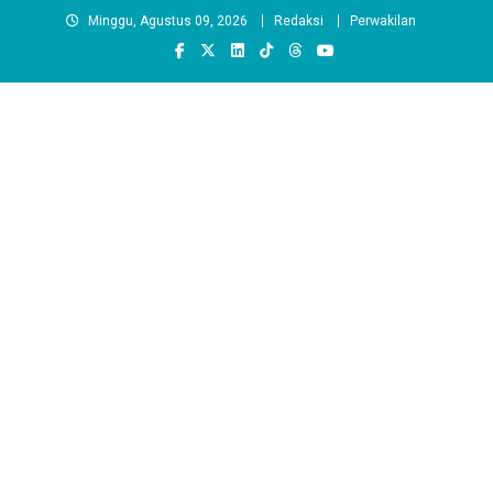
Skip
Minggu, Agustus 09, 2026
Redaksi
Perwakilan
to
content