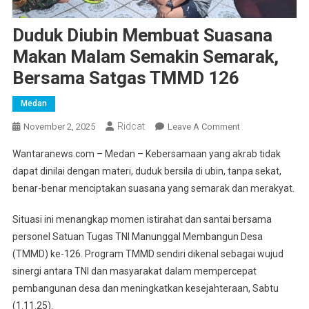
Duduk Diubin Membuat Suasana
Makan Malam Semakin Semarak,
Bersama Satgas TMMD 126
Medan
Ridcat
On
November 2, 2025
Leave A Comment
Duduk
Wantaranews.com – Medan – Kebersamaan yang akrab tidak
Diubin
dapat dinilai dengan materi, duduk bersila di ubin, tanpa sekat,
Membuat
benar-benar menciptakan suasana yang semarak dan merakyat.
Suasana
Makan
Situasi ini menangkap momen istirahat dan santai bersama
Malam
personel Satuan Tugas TNI Manunggal Membangun Desa
Semakin
Semarak,
(TMMD) ke-126. Program TMMD sendiri dikenal sebagai wujud
Bersama
sinergi antara TNI dan masyarakat dalam mempercepat
Satgas
pembangunan desa dan meningkatkan kesejahteraan, Sabtu
TMMD
(1.11.25).