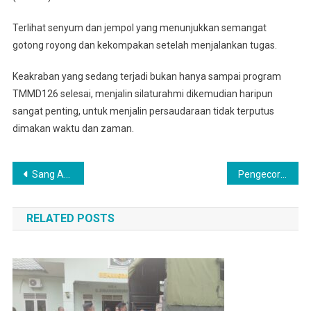
126
Terlihat senyum dan jempol yang menunjukkan semangat
gotong royong dan kekompakan setelah menjalankan tugas.
Keakraban yang sedang terjadi bukan hanya sampai program
TMMD126 selesai, menjalin silaturahmi dikemudian haripun
sangat penting, untuk menjalin persaudaraan tidak terputus
dimakan waktu dan zaman.
Navigasi
Sang Aktivis Aan Dan Urai, Hadiri Gerakan Solidaritas Sosial Aktivis 98 Sumut
Pengecoran Jalan Nippon Terus Dikejar, Untuk Mencapai Target Yang Ditentukan
pos
RELATED POSTS