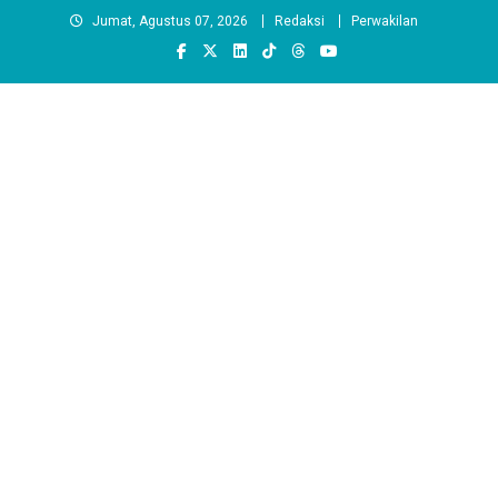
Skip
Jumat, Agustus 07, 2026
Redaksi
Perwakilan
to
content