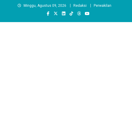
Skip
Minggu, Agustus 09, 2026
Redaksi
Perwakilan
to
content