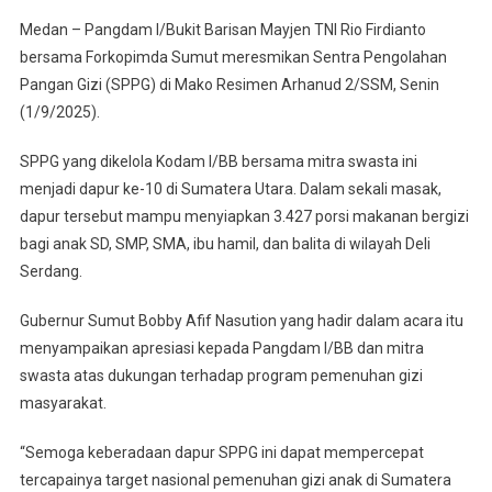
Dorong
Medan – Pangdam I/Bukit Barisan Mayjen TNI Rio Firdianto
Pemenuhan
bersama Forkopimda Sumut meresmikan Sentra Pengolahan
Gizi,
Pangan Gizi (SPPG) di Mako Resimen Arhanud 2/SSM, Senin
Pangdam
(1/9/2025).
I/BB
Bersama
SPPG yang dikelola Kodam I/BB bersama mitra swasta ini
Forkopimda
Resmikan
menjadi dapur ke-10 di Sumatera Utara. Dalam sekali masak,
SPPG
dapur tersebut mampu menyiapkan 3.427 porsi makanan bergizi
Menarhanud
bagi anak SD, SMP, SMA, ibu hamil, dan balita di wilayah Deli
2/SSM
Serdang.
Gubernur Sumut Bobby Afif Nasution yang hadir dalam acara itu
menyampaikan apresiasi kepada Pangdam I/BB dan mitra
swasta atas dukungan terhadap program pemenuhan gizi
masyarakat.
“Semoga keberadaan dapur SPPG ini dapat mempercepat
tercapainya target nasional pemenuhan gizi anak di Sumatera