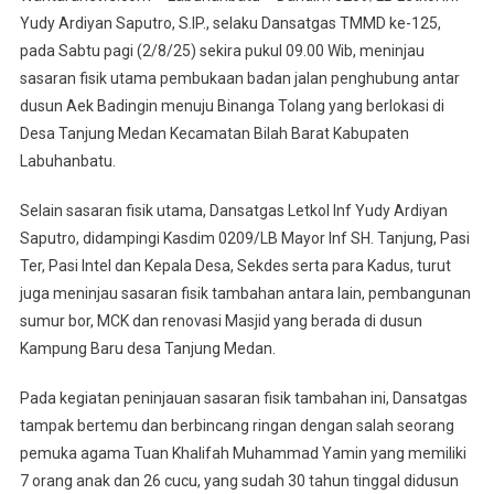
Tinjau
Yudy Ardiyan Saputro, S.IP., selaku Dansatgas TMMD ke-125,
Sasaran
pada Sabtu pagi (2/8/25) sekira pukul 09.00 Wib, meninjau
TMMD
sasaran fisik utama pembukaan badan jalan penghubung antar
125
Kodim
dusun Aek Badingin menuju Binanga Tolang yang berlokasi di
0209/LB
Desa Tanjung Medan Kecamatan Bilah Barat Kabupaten
Tuan
Labuhanbatu.
Khalifah
Ucapkan
Selain sasaran fisik utama, Dansatgas Letkol Inf Yudy Ardiyan
Terimakasih
Saputro, didampingi Kasdim 0209/LB Mayor Inf SH. Tanjung, Pasi
Ter, Pasi Intel dan Kepala Desa, Sekdes serta para Kadus, turut
juga meninjau sasaran fisik tambahan antara lain, pembangunan
sumur bor, MCK dan renovasi Masjid yang berada di dusun
Kampung Baru desa Tanjung Medan.
Pada kegiatan peninjauan sasaran fisik tambahan ini, Dansatgas
tampak bertemu dan berbincang ringan dengan salah seorang
pemuka agama Tuan Khalifah Muhammad Yamin yang memiliki
7 orang anak dan 26 cucu, yang sudah 30 tahun tinggal didusun