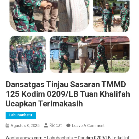
Dansatgas Tinjau Sasaran TMMD
125 Kodim 0209/LB Tuan Khalifah
Ucapkan Terimakasih
Labuhanbatu
Ridcat
On
Agustus 3, 2025
Leave A Comment
Dansatgas
Wantaranews.com – Labuhanbatu – Dandim 0209/LB Letkol Inf