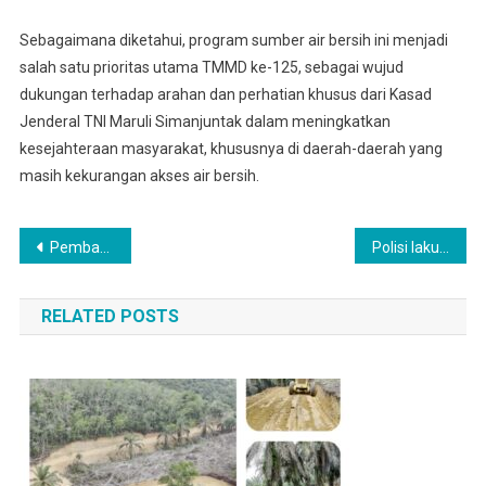
Sebagaimana diketahui, program sumber air bersih ini menjadi
salah satu prioritas utama TMMD ke-125, sebagai wujud
dukungan terhadap arahan dan perhatian khusus dari Kasad
Jenderal TNI Maruli Simanjuntak dalam meningkatkan
kesejahteraan masyarakat, khususnya di daerah-daerah yang
masih kekurangan akses air bersih.
Navigasi
Pembagian bantuan beras Raskin di kec.Siabu kab Madina lakukan 2 titik
Polisi lakukan autopsi Jasad Diva Febriani Yang terkubur di lahan sawit masyarakat Desa Taluk Natal
pos
RELATED POSTS