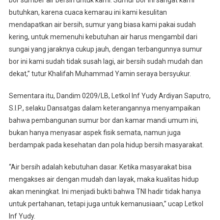
bor sumber air bersih untuk kami. Sumur bor ini sangat kami
butuhkan, karena cuaca kemarau ini kami kesulitan
mendapatkan air bersih, sumur yang biasa kami pakai sudah
kering, untuk memenuhi kebutuhan air harus mengambil dari
sungai yang jaraknya cukup jauh, dengan terbangunnya sumur
bor ini kami sudah tidak susah lagi, air bersih sudah mudah dan
dekat,” tutur Khalifah Muhammad Yamin seraya bersyukur.
Sementara itu, Dandim 0209/LB, Letkol Inf Yudy Ardiyan Saputro,
S.I.P., selaku Dansatgas dalam keterangannya menyampaikan
bahwa pembangunan sumur bor dan kamar mandi umum ini,
bukan hanya menyasar aspek fisik semata, namun juga
berdampak pada kesehatan dan pola hidup bersih masyarakat.
“Air bersih adalah kebutuhan dasar. Ketika masyarakat bisa
mengakses air dengan mudah dan layak, maka kualitas hidup
akan meningkat. Ini menjadi bukti bahwa TNI hadir tidak hanya
untuk pertahanan, tetapi juga untuk kemanusiaan,” ucap Letkol
Inf Yudy.