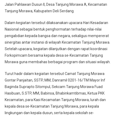
Dan
Jalan Pahlawan Dusun II, Desa Tanjung Morawa A, Kecamatan
Rapat
Tanjung Morawa, Kabupaten Deli Serdang.
Koordinasi
Kecamatan
Dalam kegiatan tersebut dilaksanakan upacara Hari Kesadaran
Tanjung
Nasional sebagai bentuk penghormatan terhadap nilai-nilai
Morawa
pengabdian kepada bangsa dan negara, sekaligus mempererat
sinergitas antar instansi di wilayah Kecamatan Tanjung Morawa.
Setelah upacara, kegiatan dilanjutkan dengan rapat koordinasi
Forkopimcam bersama kepala desa se-Kecamatan Tanjung
Morawa guna membahas berbagai program dan situasi wilayah.
Turut hadir dalam kegiatan tersebut Camat Tanjung Morawa
Gontar Panjaitan, SSTP, MM, Danramil 0201-16/TM Mayor Inf
Baginda Suprapto Sitompul, Sekcam Tanjung Morawa Fuad
Hasibuan, S.STP, MM, Babinsa, Bhabinkamtibmas, Ketua PKK
Kecamatan, para Kasi Kecamatan Tanjung Morawa, lurah dan
kepala desa se-Kecamatan Tanjung Morawa, para kepala
lingkungan dan kepala dusun, serta kepala sekolah se-