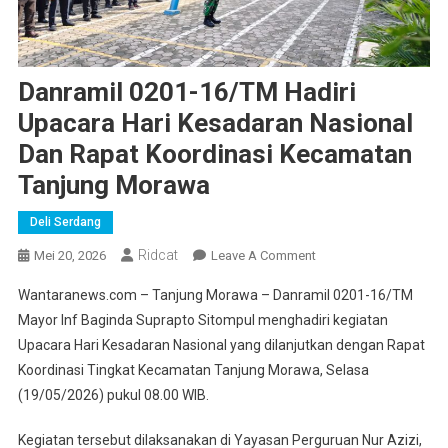
Danramil 0201-16/TM Hadiri
Upacara Hari Kesadaran Nasional
Dan Rapat Koordinasi Kecamatan
Tanjung Morawa
Deli Serdang
Ridcat
On
Mei 20, 2026
Leave A Comment
Danramil
Wantaranews.com – Tanjung Morawa – Danramil 0201-16/TM
0201-
Mayor Inf Baginda Suprapto Sitompul menghadiri kegiatan
16/TM
Upacara Hari Kesadaran Nasional yang dilanjutkan dengan Rapat
Hadiri
Koordinasi Tingkat Kecamatan Tanjung Morawa, Selasa
Upacara
Hari
(19/05/2026) pukul 08.00 WIB.
Kesadaran
Nasional
Kegiatan tersebut dilaksanakan di Yayasan Perguruan Nur Azizi,