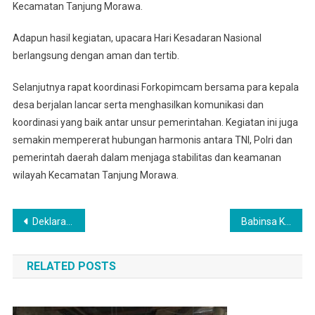
Kecamatan Tanjung Morawa.
Adapun hasil kegiatan, upacara Hari Kesadaran Nasional
berlangsung dengan aman dan tertib.
Selanjutnya rapat koordinasi Forkopimcam bersama para kepala
desa berjalan lancar serta menghasilkan komunikasi dan
koordinasi yang baik antar unsur pemerintahan. Kegiatan ini juga
semakin mempererat hubungan harmonis antara TNI, Polri dan
pemerintah daerah dalam menjaga stabilitas dan keamanan
wilayah Kecamatan Tanjung Morawa.
Navigasi
Deklarasi Damai Pilkades Serentak Gelombang II 2026, Danramil 0201-16/TM Ajak Masyarakat Jaga Kondusivitas
Babinsa Koramil 0201-14/PB Silahturahmi Dan Berbincang Santai Dengan Babinkamtibmas dan Perangkat Desa
pos
RELATED POSTS