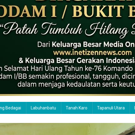
ng Bedagai
Labuhanbatu
Tanah Karo
Tapanuli Utara