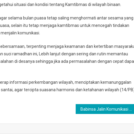
uhrahmi
etahui situasi dan kondisi tentang Kamtibmas di wilayah binaan.
 agar selama bulan puasa tetap saling menghormati antar sesama yang
asa, selain itu tetap menjaga kamtibmas untuk mencegah tindakan
 menjalin komunikasi.
ebersamaan, terpenting menjaga keamanan dan ketertiban masyarak
an suci ramadhan ini, Lebih lanjut dengan sering dan rutin memantau
salahan di desanya sehingga jika ada permasalahan dengan cepat dapa
menyerap informasi perkembangan wilayah, menciptakan kemanunggalan
og santai, agar tercipta suasana harmonis dan ketahanan wilayah (14/PB)
Babinsa Jalin Komunikasi Dengan Aparat Kelurahan Sebagai Koordinasi Dan Komunikasi Dua Arah