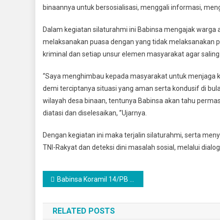
Bersilat
binaannya untuk bersosialisasi, menggali informasi, meng
Dengan
Warga
Dalam kegiatan silaturahmi ini Babinsa mengajak warga
Binaan
melaksanakan puasa dengan yang tidak melaksanakan pu
kriminal dan setiap unsur elemen masyarakat agar saling
“Saya menghimbau kepada masyarakat untuk menjaga k
demi terciptanya situasi yang aman serta kondusif di bul
wilayah desa binaan, tentunya Babinsa akan tahu perma
diatasi dan diselesaikan, ”Ujarnya.
Dengan kegiatan ini maka terjalin silaturahmi, serta 
TNI-Rakyat dan deteksi dini masalah sosial, melalui dial
Navigasi
Babinsa Koramil 14/PB Serda Darmono Aruan Komsos Dengan Guru Dan Siswa SD Negeri 101832 Pancur Batu, Beri Arahan Menjadi Anak Di siplin
pos
RELATED POSTS