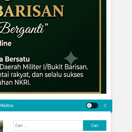
Madina
Cari
untuk: