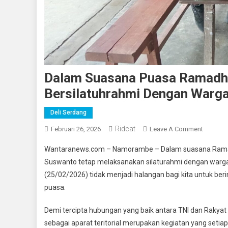
Dalam Suasana Puasa Ramadha
Bersilatuhrahmi Dengan Warga
Deli Serdang
Ridcat
On
Februari 26, 2026
Leave A Comment
Dalam
Wantaranews.com – Namorambe – Dalam suasana Ramad
Suasana
Suswanto tetap melaksanakan silaturahmi dengan warga
Puasa
(25/02/2026) tidak menjadi halangan bagi kita untuk be
Ramadh
puasa.
Babinsa
Koramil
Demi tercipta hubungan yang baik antara TNI dan Rakyat 
0201-
14/PB
sebagai aparat teritorial merupakan kegiatan yang seti