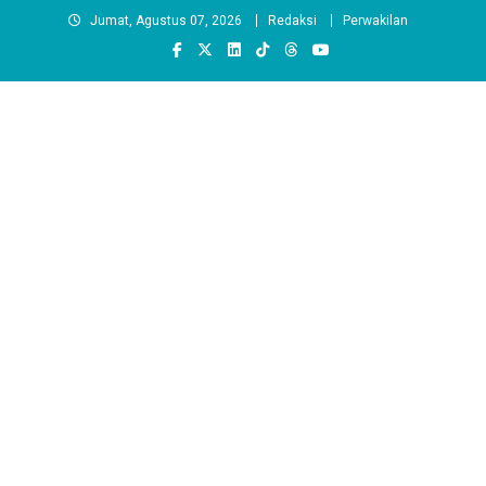
Skip
Jumat, Agustus 07, 2026
Redaksi
Perwakilan
to
content