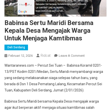
Babinsa Sertu Maridi Bersama
Kepala Desa Mengajak Warga
Untuk Menjaga Kamtibmas
Deli Serdang
Ridcat
On
Februari 12, 2026
Leave A Comment
Babinsa
Wantaranews.com – Percut Sei Tuan – Babinsa Koramil 0201-
Sertu
13/PST Kodim 0201/Medan, Sertu Maridi menyambangi warga
Maridi
yang sedang melaksanakan siaga selepas tahun baru, yang
Bersama
berada di Dsn 1 Desa Pematang Lalang, Kecamatan Percut Sei
Kepala
Desa
Tuan, Kabupaten Deli Serdang, Jumat (2/01/2026).
Mengajak
Warga
Babinsa Sertu Maridi bersama Kepala Desa mengajak warga
Untuk
agar ikut berperan aktif menjaga situasi kamtibmas salah