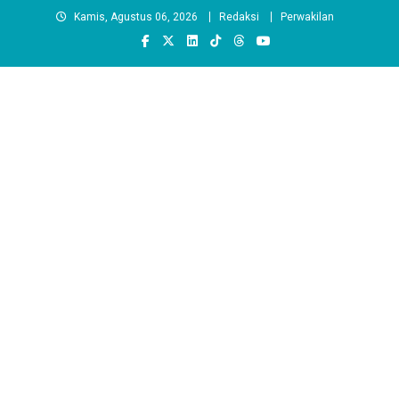
Skip
Kamis, Agustus 06, 2026
Redaksi
Perwakilan
to
content