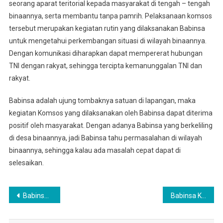
seorang aparat teritorial kepada masyarakat di tengah – tengah
binaannya, serta membantu tanpa pamrih. Pelaksanaan komsos
tersebut merupakan kegiatan rutin yang dilaksanakan Babinsa
untuk mengetahui perkembangan situasi di wilayah binaannya.
Dengan komunikasi diharapkan dapat mempererat hubungan
TNI dengan rakyat, sehingga tercipta kemanunggalan TNI dan
rakyat.
Babinsa adalah ujung tombaknya satuan di lapangan, maka
kegiatan Komsos yang dilaksanakan oleh Babinsa dapat diterima
positif oleh masyarakat. Dengan adanya Babinsa yang berkeliling
di desa binaannya, jadi Babinsa tahu permasalahan di wilayah
binaannya, sehingga kalau ada masalah cepat dapat di
selesaikan.
Navigasi
Babinsa Koramil 0201-04/MK Jalin Silatuhrahmi Dengan Tokoh Agama Sambut Bulan Suci Ramadhan
Babinsa Koramil 14/PB Komsos Dengan Petani Mentimun Di Desa Binaan
pos