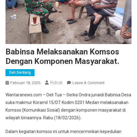
Babinsa Melaksanakan Komsos
Dengan Komponen Masyarakat.
Deli Serdang
Ridcat
On
Februari 18, 2026
Leave A Comment
Babinsa
Wantaranews.com – Deli Tua – Serka Ondra junaidi Babinsa Desa
Melaksanakan
suka makmur Koramil 15/DT Kodim 0201 Medan melaksanakan
Komsos
Komsos (Komunikasi Sosial) dengan komponen masyarakat di
Dengan
wilayah binaannya. Rabu (18/02/2026).
Komponen
Masyarakat.
Dalam kegiatan komsos ini untuk mencerminkan kepedulian