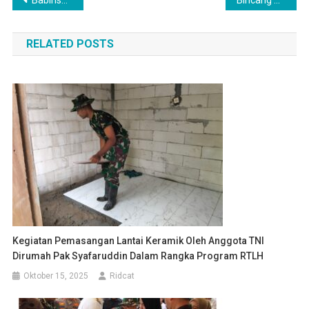
Navigasi
pos
RELATED POSTS
Kegiatan Pemasangan Lantai Keramik Oleh Anggota TNI
Dirumah Pak Syafaruddin Dalam Rangka Program RTLH
Oktober 15, 2025
Ridcat