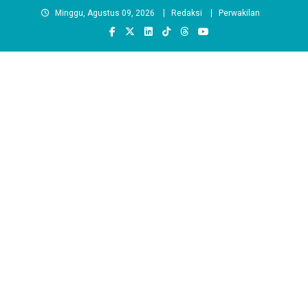
Skip
Minggu, Agustus 09, 2026
Redaksi
Perwakilan
to
content