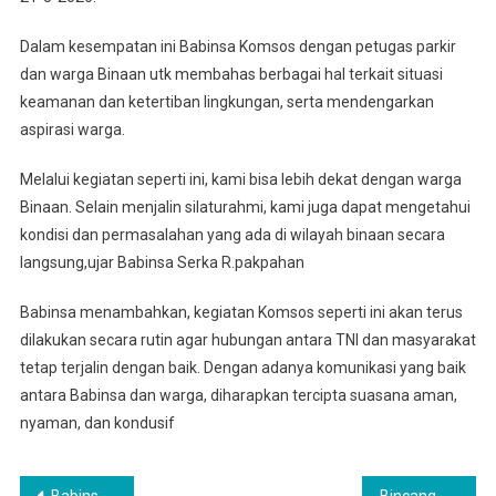
Binaan
Guna
Dalam kesempatan ini Babinsa Komsos dengan petugas parkir
Menjalin
dan warga Binaan utk membahas berbagai hal terkait situasi
Keakraban
keamanan dan ketertiban lingkungan, serta mendengarkan
Serta
aspirasi warga.
Pantau
Kondisi
Melalui kegiatan seperti ini, kami bisa lebih dekat dengan warga
Wilayah
Binaan. Selain menjalin silaturahmi, kami juga dapat mengetahui
kondisi dan permasalahan yang ada di wilayah binaan secara
langsung,ujar Babinsa Serka R.pakpahan
Babinsa menambahkan, kegiatan Komsos seperti ini akan terus
dilakukan secara rutin agar hubungan antara TNI dan masyarakat
tetap terjalin dengan baik. Dengan adanya komunikasi yang baik
antara Babinsa dan warga, diharapkan tercipta suasana aman,
nyaman, dan kondusif
Babinsa Koramil 0201-04/MK Sambangi Warga Di Wilayah Binaan
Bincang Santai Babinsa Koramil 0201-04/MK Ciptakan Keakraban Dengan Warga Binaan