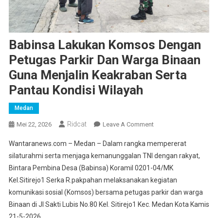
Babinsa Lakukan Komsos Dengan
Petugas Parkir Dan Warga Binaan
Guna Menjalin Keakraban Serta
Pantau Kondisi Wilayah
Medan
Ridcat
On
Mei 22, 2026
Leave A Comment
Babinsa
Wantaranews.com – Medan – Dalam rangka mempererat
Lakukan
silaturahmi serta menjaga kemanunggalan TNI dengan rakyat,
Komsos
Bintara Pembina Desa (Babinsa) Koramil 0201-04/MK
Dengan
Kel.Sitirejo1 Serka R.pakpahan melaksanakan kegiatan
Petugas
Parkir
komunikasi sosial (Komsos) bersama petugas parkir dan warga
Dan
Binaan di Jl Sakti Lubis No.80 Kel. Sitirejo1 Kec. Medan Kota Kamis
Warga
21-5-2026.