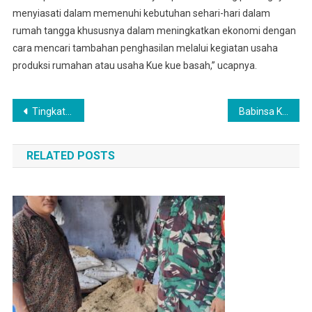
menyiasati dalam memenuhi kebutuhan sehari-hari dalam
rumah tangga khususnya dalam meningkatkan ekonomi dengan
cara mencari tambahan penghasilan melalui kegiatan usaha
produksi rumahan atau usaha Kue kue basah,” ucapnya.
Navigasi
Tingkatkan Kerja Sama Yang Baik Babinsa Dan Perangkat Desa Komsos Kepada Guru UPT SPF TK Negeri Namorambe
Babinsa Koramil 0201-14/PB Laksanakan Komsos Bersama Panti Asuhan Lembaga Kesejahteraan Sosial Anak Ceria Raphael
pos
RELATED POSTS