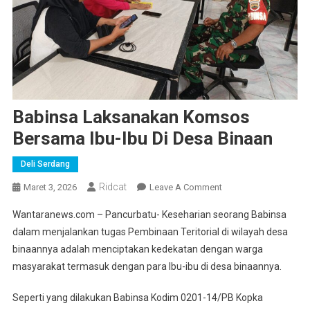
Babinsa Laksanakan Komsos
Bersama Ibu-Ibu Di Desa Binaan
Deli Serdang
Ridcat
On
Maret 3, 2026
Leave A Comment
Babinsa
Wantaranews.com – Pancurbatu- Keseharian seorang Babinsa
Laksanakan
dalam menjalankan tugas Pembinaan Teritorial di wilayah desa
Komsos
binaannya adalah menciptakan kedekatan dengan warga
Bersama
masyarakat termasuk dengan para Ibu-ibu di desa binaannya.
Ibu-
Ibu
Seperti yang dilakukan Babinsa Kodim 0201-14/PB Kopka
Di