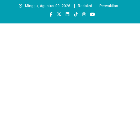
Skip
Minggu, Agustus 09, 2026
Redaksi
Perwakilan
to
content