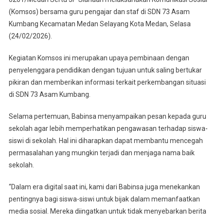
Guru
(Komsos) bersama guru pengajar dan staf di SDN 73 Asam
SDN
Kumbang Kecamatan Medan Selayang Kota Medan, Selasa
73
(24/02/2026).
Asam
Kumbang
Kegiatan Komsos ini merupakan upaya pembinaan dengan
Tingkatkan
penyelenggara pendidikan dengan tujuan untuk saling bertukar
Sinergi
pikiran dan memberikan informasi terkait perkembangan situasi
Di
di SDN 73 Asam Kumbang.
Bidang
Pendidikan
Selama pertemuan, Babinsa menyampaikan pesan kepada guru
sekolah agar lebih memperhatikan pengawasan terhadap siswa-
siswi di sekolah. Hal ini diharapkan dapat membantu mencegah
permasalahan yang mungkin terjadi dan menjaga nama baik
sekolah.
“Dalam era digital saat ini, kami dari Babinsa juga menekankan
pentingnya bagi siswa-siswi untuk bijak dalam memanfaatkan
media sosial. Mereka diingatkan untuk tidak menyebarkan berita