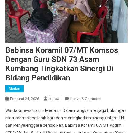
Babinsa Koramil 07/MT Komsos
Dengan Guru SDN 73 Asam
Kumbang Tingkatkan Sinergi Di
Bidang Pendidikan
Medan
Ridcat
On
Februari 24, 2026
Leave A Comment
Babinsa
Wantaranews.com – Medan – Dalam rangka menjaga hubungan
Koramil
silaturahmi yang lebih baik dan meningkatkan sinergi antara TNI
07/MT
dan Penyelenggara pendidikan, Babinsa Koramil 07/MT Kodim
Komsos
0201/Medan Sertu JP Siahaan melaksanakan Komunikasi Sosial
Dengan