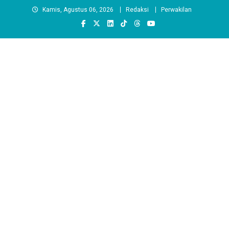
Skip
Kamis, Agustus 06, 2026
Redaksi
Perwakilan
to
content