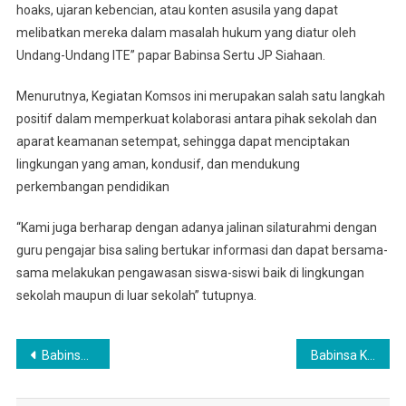
hoaks, ujaran kebencian, atau konten asusila yang dapat
melibatkan mereka dalam masalah hukum yang diatur oleh
Undang-Undang ITE” papar Babinsa Sertu JP Siahaan.
Menurutnya, Kegiatan Komsos ini merupakan salah satu langkah
positif dalam memperkuat kolaborasi antara pihak sekolah dan
aparat keamanan setempat, sehingga dapat menciptakan
lingkungan yang aman, kondusif, dan mendukung
perkembangan pendidikan
“Kami juga berharap dengan adanya jalinan silaturahmi dengan
guru pengajar bisa saling bertukar informasi dan dapat bersama-
sama melakukan pengawasan siswa-siswi baik di lingkungan
sekolah maupun di luar sekolah” tutupnya.
Navigasi
Babinsa Melaksanakan Komsos Dengan Komponen Masyarakat
Babinsa Koramil 0201-16/TM Monitoring Langsung Pelaksanaan Gerakan Pasar Murah di Desa Ujung Serdang
pos