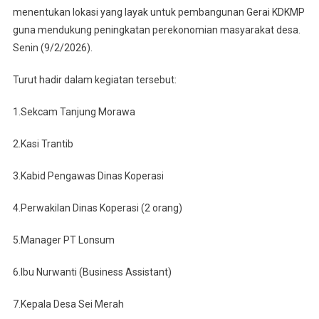
Lahan
menentukan lokasi yang layak untuk pembangunan Gerai KDKMP
KDKMP
guna mendukung peningkatan perekonomian masyarakat desa.
Di
Senin (9/2/2026).
Area
PT
Turut hadir dalam kegiatan tersebut:
Lonsum
Sei
1.Sekcam Tanjung Morawa
Merah
2.Kasi Trantib
3.Kabid Pengawas Dinas Koperasi
4.Perwakilan Dinas Koperasi (2 orang)
5.Manager PT Lonsum
6.Ibu Nurwanti (Business Assistant)
7.Kepala Desa Sei Merah