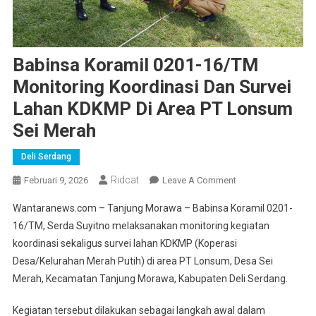
Babinsa Koramil 0201-16/TM
Monitoring Koordinasi Dan Survei
Lahan KDKMP Di Area PT Lonsum
Sei Merah
Deli Serdang
Ridcat
On
Februari 9, 2026
Leave A Comment
Babinsa
Wantaranews.com – Tanjung Morawa – Babinsa Koramil 0201-
Koramil
16/TM, Serda Suyitno melaksanakan monitoring kegiatan
0201-
koordinasi sekaligus survei lahan KDKMP (Koperasi
16/TM
Desa/Kelurahan Merah Putih) di area PT Lonsum, Desa Sei
Monitoring
Koordinasi
Merah, Kecamatan Tanjung Morawa, Kabupaten Deli Serdang.
Dan
Survei
Kegiatan tersebut dilakukan sebagai langkah awal dalam