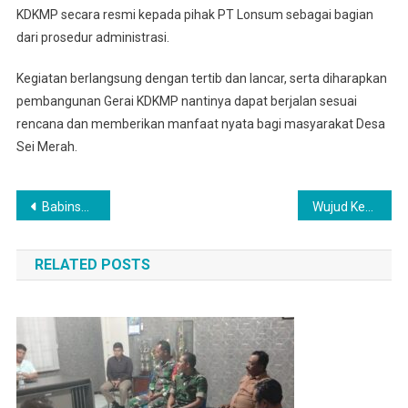
KDKMP secara resmi kepada pihak PT Lonsum sebagai bagian
dari prosedur administrasi.
Kegiatan berlangsung dengan tertib dan lancar, serta diharapkan
pembangunan Gerai KDKMP nantinya dapat berjalan sesuai
rencana dan memberikan manfaat nyata bagi masyarakat Desa
Sei Merah.
Navigasi
Babinsa Laksanakan Komsos Bersama Bidan di Kantor Desa Rumah Mbacang
Wujud Kepedulian Babinsa Koramil 0201-14/PB Melayat Warga Yang Meninggal Dunia
pos
RELATED POSTS