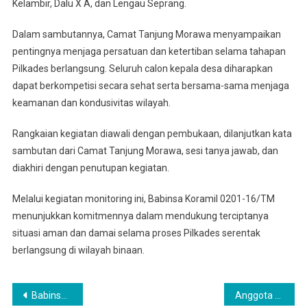
Kelambir, Dalu X A, dan Lengau Seprang.
Dalam sambutannya, Camat Tanjung Morawa menyampaikan
pentingnya menjaga persatuan dan ketertiban selama tahapan
Pilkades berlangsung. Seluruh calon kepala desa diharapkan
dapat berkompetisi secara sehat serta bersama-sama menjaga
keamanan dan kondusivitas wilayah.
Rangkaian kegiatan diawali dengan pembukaan, dilanjutkan kata
sambutan dari Camat Tanjung Morawa, sesi tanya jawab, dan
diakhiri dengan penutupan kegiatan.
Melalui kegiatan monitoring ini, Babinsa Koramil 0201-16/TM
menunjukkan komitmennya dalam mendukung terciptanya
situasi aman dan damai selama proses Pilkades serentak
berlangsung di wilayah binaan.
Navigasi
Babinsa Pulo Brayan Darat II Hadiri Lomba Hatinya PKK Kota Medan di Komplek Wartawan
Anggota Koramil 0201-16/TM Bersama Ibu Persit Ranting XVII Kodim 0201/Medan Laksanakan Takziah ke Rumah Duka Almarhum Supriadi