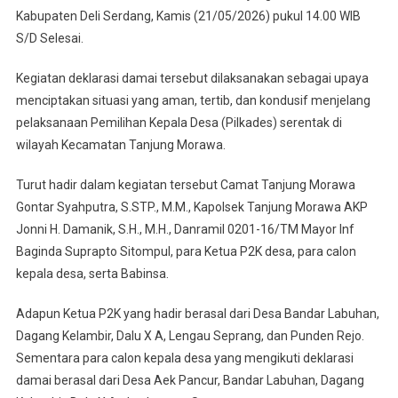
Damai
Kabupaten Deli Serdang, Kamis (21/05/2026) pukul 14.00 WIB
Pilkades
S/D Selesai.
Serentak
Gelombang
Kegiatan deklarasi damai tersebut dilaksanakan sebagai upaya
II
menciptakan situasi yang aman, tertib, dan kondusif menjelang
pelaksanaan Pemilihan Kepala Desa (Pilkades) serentak di
wilayah Kecamatan Tanjung Morawa.
Turut hadir dalam kegiatan tersebut Camat Tanjung Morawa
Gontar Syahputra, S.STP., M.M., Kapolsek Tanjung Morawa AKP
Jonni H. Damanik, S.H., M.H., Danramil 0201-16/TM Mayor Inf
Baginda Suprapto Sitompul, para Ketua P2K desa, para calon
kepala desa, serta Babinsa.
Adapun Ketua P2K yang hadir berasal dari Desa Bandar Labuhan,
Dagang Kelambir, Dalu X A, Lengau Seprang, dan Punden Rejo.
Sementara para calon kepala desa yang mengikuti deklarasi
damai berasal dari Desa Aek Pancur, Bandar Labuhan, Dagang