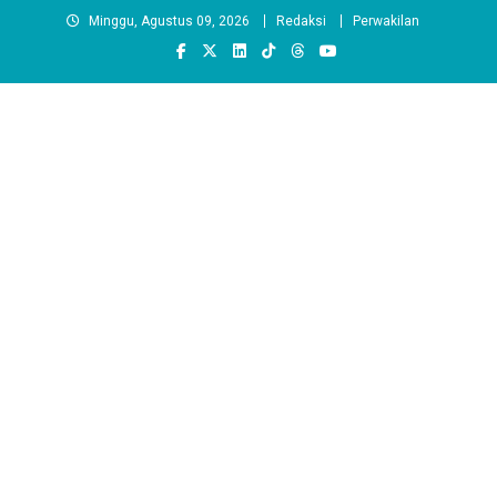
Skip
Minggu, Agustus 09, 2026
Redaksi
Perwakilan
to
content