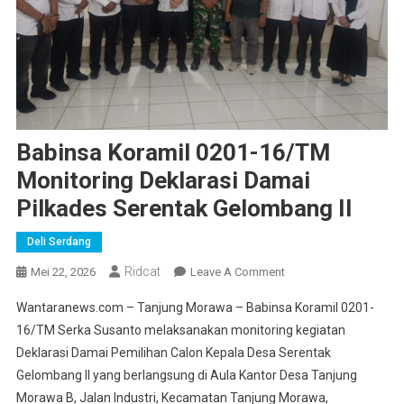
Babinsa Koramil 0201-16/TM
Monitoring Deklarasi Damai
Pilkades Serentak Gelombang II
Deli Serdang
Ridcat
On
Mei 22, 2026
Leave A Comment
Babinsa
Wantaranews.com – Tanjung Morawa – Babinsa Koramil 0201-
Koramil
16/TM Serka Susanto melaksanakan monitoring kegiatan
0201-
Deklarasi Damai Pemilihan Calon Kepala Desa Serentak
16/TM
Gelombang II yang berlangsung di Aula Kantor Desa Tanjung
Monitoring
Deklarasi
Morawa B, Jalan Industri, Kecamatan Tanjung Morawa,