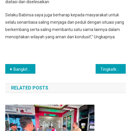
diatasi dan diselesaikan.
Selaku Babinsa saya juga berharap kepada masyarakat untuk
selalu senantiasa saling menjaga dan peduli dengan situasi yang
berkembang serta saling membantu satu sama lainnya dalam
menciptakan wilayah yang aman dan kondusif,” Ungkapnya.
Navigasi
Bangkitkan Semangat Belajar, Babinsa Berikan Motivasi Kepada Pelajar SMA
Tingkatkan Kompetensi, Named Nakes Ikuti Pelatihan Kedokteran Kelautan Dan Hiperbarik Angkatan Ke-2 Di Jakarta
pos
RELATED POSTS