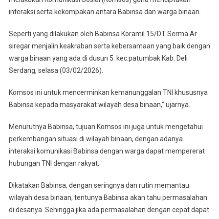
Ar
interaksi serta kekompakan antara Babinsa dan warga binaan.
Siregar
Ciptakan
Seperti yang dilakukan oleh Babinsa Koramil 15/DT Serma Ar
Keakraban
siregar menjalin keakraban serta kebersamaan yang baik dengan
Dengan
warga binaan yang ada di dusun 5 kec.patumbak Kab. Deli
Warga
Serdang, selasa (03/02/2026).
Binaan
Melalui
Komsos ini untuk mencerminkan kemanunggalan TNI khususnya
Komsos
Babinsa kepada masyarakat wilayah desa binaan,” ujarnya.
Menurutnya Babinsa, tujuan Komsos ini juga untuk mengetahui
perkembangan situasi di wilayah binaan, dengan adanya
interaksi komunikasi Babinsa dengan warga dapat mempererat
hubungan TNI dengan rakyat.
Dikatakan Babinsa, dengan seringnya dan rutin memantau
wilayah desa binaan, tentunya Babinsa akan tahu permasalahan
di desanya. Sehingga jika ada permasalahan dengan cepat dapat