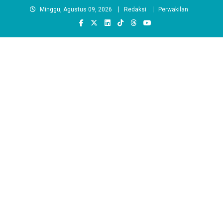
Skip
Minggu, Agustus 09, 2026
Redaksi
Perwakilan
to
content