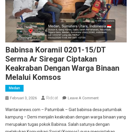
Babinsa Koramil 0201-15/DT
Serma Ar Siregar Ciptakan
Keakraban Dengan Warga Binaan
Melalui Komsos
Medan
Ridcat
On
Februari 3, 2026
Leave A Comment
Babinsa
Wantaranews.com – Patumbak – Giat babinsa desa patumbak
Koramil
kampung – Demi menjalin keakraban dengan warga binaan yang
0201-
merupakan tugas pokok Babinsa. Salah satunya dengan
15/DT
melakukan Komunikasi Sosial (Komsos) guna menciptakan
Serma