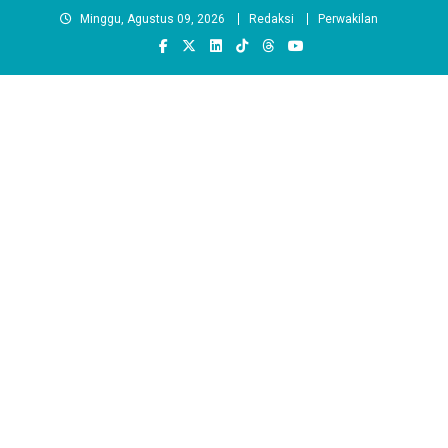
Skip
Minggu, Agustus 09, 2026
Redaksi
Perwakilan
to
content