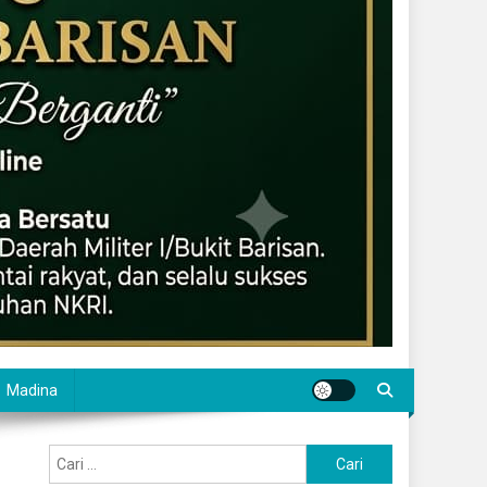
Madina
Cari
untuk: