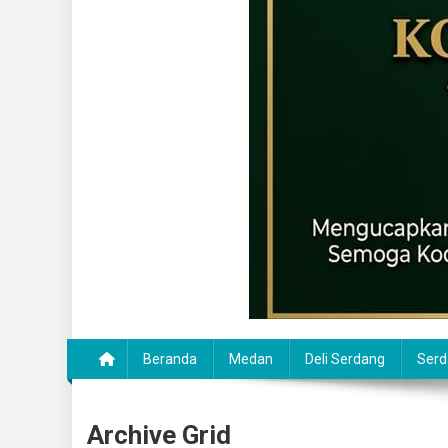
Beranda
Medan
Deli Serdang
Serd
Archive Grid